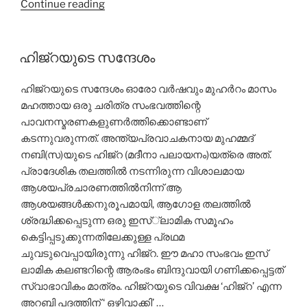
“മിതത്വം:
Continue reading
മാതൃകാ
സമൂഹത്തിന്റെ
അനിവാര്യ
ഹിജ്‌റയുടെ സന്ദേശം
ഗുണം”
ഹിജ്‌റയുടെ സന്ദേശം ഓരോ വര്‍ഷവും മുഹര്‍റം മാസം
മഹത്തായ ഒരു ചരിത്ര സംഭവത്തിന്റെ
പാവനസ്മരണകളുണര്‍ത്തിക്കൊണ്ടാണ്
കടന്നുവരുന്നത്. അന്ത്യപ്രവാചകനായ മുഹമ്മദ്
നബി(സ)യുടെ ഹിജ്‌റ (മദീനാ പലായനം)യത്രെ അത്.
പ്രാദേശിക തലത്തില്‍ നടന്നിരുന്ന വിശാലമായ
ആശയപ്രചാരണത്തില്‍നിന്ന് ആ
ആശയങ്ങള്‍ക്കനുരൂപമായി, ആഗോള തലത്തില്‍
ശ്രദ്ധിക്കപ്പെടുന്ന ഒരു ഇസ്്‌ലാമിക സമൂഹം
കെട്ടിപ്പടുക്കുന്നതിലേക്കുള്ള പ്രഥമ
ചുവടുവെപ്പായിരുന്നു ഹിജ്‌റ. ഈ മഹാ സംഭവം ഇസ്
ലാമിക കലണ്ടറിന്റെ ആരംഭം ബിന്ദുവായി ഗണിക്കപ്പെട്ടത്
സ്വാഭാവികം മാത്രം. ഹിജ്‌റയുടെ വിവക്ഷ ‘ഹിജ്‌റ’ എന്ന
അറബി പദത്തിന് ‘ ഒഴിവാക്കി’ …