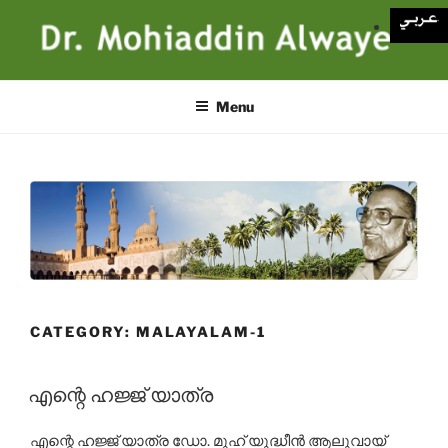
Skip
to
content
Menu
CATEGORY:
MALAYALAM-1
എന്റെ ഹജ്ജ് യാത്ര
എന്റെ ഹജ്ജ് യാത്ര ഡോ. മുഹ് യുദ്ധീന്‍ ആലുവായ്