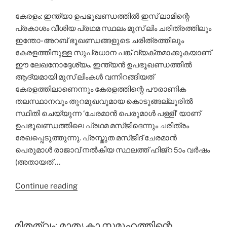
കേരളം: ഇന്ത്യാ ഉപഭൂഖണ്ഡത്തില്‍ ഇസ് ലാമിന്റെ
പ്രകാശം വീശിയ പ്രഥമ സ്ഥലം മുസ് ലിം ചരിത്രത്തിലും
ഇന്തോ-അറബ് ഭൂഖണ്ഡങ്ങളുടെ ചരിത്രത്തിലും
കേരളത്തിനുള്ള സുപ്രധാന പങ്ക് വ്യക്തമാക്കുകയാണ്
ഈ ലേഖനോദ്ദേശ്യം. ഇന്ത്യന്‍ ഉപഭൂഖണ്ഡത്തില്‍
ആദ്യമായി മുസ് ലിംകള്‍ വന്നിറങ്ങിയത്
കേരളത്തിലാണെന്നും കേരളത്തിന്റെ പൗരാണിക
തലസ്ഥാനവും തുറമുഖവുമായ കൊടുങ്ങല്ലൂരില്‍
സ്ഥിതി ചെയ്യുന്ന ‘ചേരമാന്‍ പെരുമാള്‍ പള്ളി’ യാണ്
ഉപഭൂഖണ്ഡത്തിലെ പ്രഥമ മസ്ജിദെന്നും ചരിത്രം
രേഖപ്പെടുത്തുന്നു. പ്രസ്തുത മസ്ജിദ് ചേരമാന്‍
പെരുമാള്‍ രാജാവ് നല്‍കിയ സ്ഥലത്ത് ഹിജ്‌റ 5ാം വര്‍ഷം
(അതായത് …
“കേരളം:
Continue reading
ഇന്ത്യാ
ഉപഭൂഖണ്ഡത്തില്‍
ഇസ്
മിതത്വം: മാതൃകാ സമൂഹത്തിന്റെ