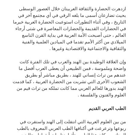
ازدهرت الحضارة والثقافة العربيتان خلال العصور الوسطى
بحيث تضارعان أسمى ما بلغه الرقي في أي مجتمع آخر في
التاريخ ، وفي أثناء التطورات استوعبت الحضارة العربية خيرما
في الحضارات القديمة والحضارات المعاصرة في شتى أرجاء
العالم ، حتى أصبحت الأمة العربية في بداية القرن التاسع
الميلادي من أكثر الأمم تقدما في الميادين العلمية والفنية
والثقافية والاجتماعية والاقتصادية وغيرها .
وإن العلاقة الوطيدة بين الهند والعرب في تلك الفترة كانت
واضحة وملموسة ، فمن الطبيعي أن يعطى العرب أفضل ما
عندهم من تراث إنساني للهند ، بطريق مباشر أو بطريق
الشعوب الأخرى التي تشربت من الحضارة العربية ، كما قدمت
الهند بدورها للعالم العربي مما كانت تملكه من تراث قيم من
العلوم والفنون والفلسفة .
الطب العربي القديم
من بين العلوم العربية التي انتقلت إلى الهند واستقرت في
ربوعها وترعرعت في أكنافها الطب العربي المعروف بالطب
اليوناني ، وكان هذا الطب متأثرا بنظريات أبقراط وجالينوس ،