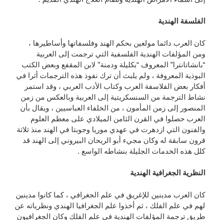
الفلسفة الهندية
كان العرب دائما مولعين بحكم الهند وفلسفاتها وأساطيرها ،
ومن المؤلفات الهندية الفلسفية التي ترجمت إلى العربية
“بانشاتانترا” المعروف “بكليلة ودمنة” لابن المقفع وبعض الكتب
البوذية المعروفة ، ولم يلبث أن ترك نفوذ هذه الترجمات أثرا في
أفكار بعض الفلاسفة العرب وكتاب الأدب العربي ، وقد استمر
نشاط الترجمة من السنسكريتية إلى العربية وبالعكس من زمن
المنصور إلى زمن المأمون ، من الخلفاء العباسيين ، ويقال بأن
العرب حصلوا في القرن الثامن الميلادي على معظم العلوم
والفنون التي ازدهرت في عهدي موريا وجوبتا في الهند منذ ثلاثة
قرون سابقة له وكان مجيء أبو الريحان البيروني إلى الهند قد
كلل هذه الخدمات الجليلة بنشاطه الواسع .
النظرية الجغرافية الهندية
كان العرب مدينين للإغريق في علم الجغرافي ، كما كانوا مدينين
لهم في علم الفلك ، ثم أخذوا علم الجغرافيا الهندي ونظرياته عن
طريق ترجمة المؤلفات الهندية في علم الفلك وكان الجغرافيون