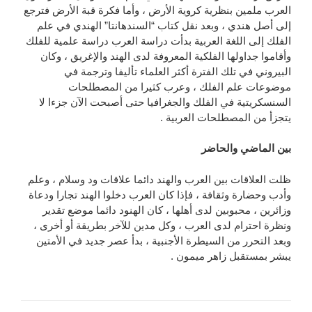
العرب ملمين بنظرية كروية الأرض ، وأما فكرة قبة الأرض فترجع
إلى أصل هندي ، وبعد نقل كتاب “السندهانتا” الهندي في علم
الفلك إلى اللغة العربية بدأت دراسة العرب دراسة علمية للفلك
وأقاموا جداولها الفلكية المعروفة لدى الهند والإغريق ، وكان
البيروني في تلك الفترة أكثر العلماء تأليفا وترجمة في
موضوعات علم الفلك ، وعرب كثيرا من المصطلحات
السنسكريتية في الفلك والجغرافيا حتى أصبحت الآن جزءا لا
يتجزأ من المصطلحات العربية .
بين الماضي والحاضر
ظلت العلاقات بين العرب والهند دائما علاقات ود وسلام ، وعلم
وأدب وحضارة وثقافة ، فإذا كان العرب دخلوا الهند تجارا ودعاة
وزائرين ، محبوبين لدى أهلها ، كان الهنود دائما موضع تقدير
ونظرة احترام لدى العرب ، وكل مدين للآخر بطريقة أو أخرى ،
وبعد التحرر من السيطرة الأجنبية ، بدأ عصر جديد في الأمتين
يبشر بمستقبل زاهر ميمون .