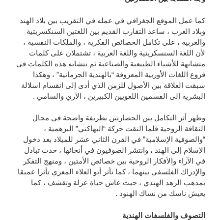
كما عمل الموقع الجغرافي في عمله في التقريب بين بلاد الهند
وبلاد العرب ، ساعد التقارب القديم بين اللغتين السنكسريتية
والعربية ، على تكامل الخصائص الفكرية ، والملكات النفسية ،
لأن اللغة السنسكريتية واللغة العربية ، تشتملان على كلمات
متشابهة للأشياء الطبيعية والصناعية ثم تتشابه هذه الكلمات في
فروع اللغات الأوربية المعروفة “بالهندية الجرمانية” ، وهكذا
سبقت العلاقة بين الأصول للزمن الذي أدى إلى انقسام اسلالة
البشرية إلى القسمين اللغويين الكبيرين ، الآري والسامي .
وظهر أثر التكامل بين الحضارتين بطريفة واضحة في مجال
الثقافة الروحية فلما التقت حركة “البهاكتي” البرهمية ،
“والصوفية الإسلامية” في القرن الثاني عشر للميلاد بعد دخول
الإسلام إلى الهند ، وانتشر الصوفيون في أنحائها ، حدث تبادل
في الآراء والأفكار الروحية بين خصائص الأمتين ، ومنهج التفكر
والإدراك الفلسفي بينهما ، كما تأثر أبو العلاء المعري تأثرا عميقا
بمذهب الزهد الهندي ، حيث عاش حياة عزلة وتقشف ، كما
يعيش ناسك من نساك الهنود .
التصوف والفلسفات الهندية