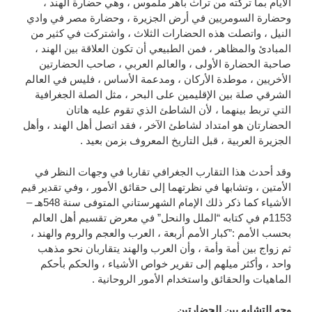
الأيام بما تركته من تراث باهر ملموس ، وهي حضارة الهند ،
وحضارة السومريين في أرض الجزيرة ، وحضارة مصر في وادي
النيل ، واتصلت هذه الحضارات الثلاث ، واشتركت في كثير من
المبادئ والمظاهر ، فمن الطبيعي أن تكون العلاقة بين الهند ،
صاحبة الحضارة الأولى ، والعالم العربي ، صاحب الحضارتين
الأخريين ، موطدة الأركان ، ومدعمة الأساس ، فليس في العالم
الشرقي صلة بين الإقليمين على البحر ، مثل الصلة الجغرافية
التي تربط بينهما ، لأن الشاطئ الذي تقوم عليه هاتان
الحضارتان هو امتداد لشاطئ الآخر ، فقد اتصل أهل الهند ، وأهل
الجزيرة العربية ، قبل التاريخ المعروف بزمن بعيد .
وقد أحدث هذا التقارب الجغرافي تقاربا في وجهات النظر في
الأمتين ، وتشابها في نظرتهما إلى حقائق الأمور ، وفي تقدير قيم
الأشياء كما ذكر ذلك الإمام الشهرستاني المتوفى سنة 548هـ –
1153م في كتابه “الملل والنحل” في معرض تقسيم أهل العالم
بحسب الأمم :”كبار الأمم أربعة ، العرب والعجم والروم والهند ،
ثم زواج بين أمة وأمة ، وأن العرب والهند يتقاربان نحو مذهب
واحد ، وأكثر ميلهم إلى تقرير خواص الأشياء ، والحكم بأحكم
الماهيات والحقائق واستخدام الأمور الروحانية .
وجه التشابه بين الحضارتين