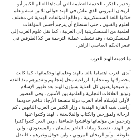
وجدير بالذكر ، الخدمة العظيمة التي أسداها العالم الكبير أبو
الريحان البيروني الذي عاش في الهند حوالى ثلاثين سنة وتعلم
خلالها اللغة السنسكريتية ، وطالع المؤلفات الهندية في مختلف
العلوم والفنون ، حتى استطاع أن يترجم أحسن المؤلفات
العلمية من السنسكريتية إلى العربية ، كما نقل علوم العرب إلى
السنسكريتية ، وقد نشطت عملية الترجمة من كلا الطرفين في
عصر الحكم العباسي الزاهر .
ما قدمته الهند للعرب
أبدى العرب اهتماما بالغا بالهند وعلمائها وحكمائها ، كما كانت
محصولاتها ومنتجاتها الزراعية محل إعجابهم وتقديرهم منذ القدم
، وأصبحوا يعنون كل العناية بشؤون الهند بعد ظهور الإسلام
وتوثق العلاقات التجارية والعلمية بين الأمتين ، وفي العصور
الأولى للإسلام أقام العرب دولة متسعة الأرجاء تتاخم حدودها
أراضي شبه القارة الهندية ، وزار الكثير من العرب النابهين ، كم
الرحالة ولمؤرخين والكتاب والفلاسفة ، الهند وكتبوا عنها
وترجموا من مؤلفاتها وناقشوا علماءها ، ومن الذين كتبوا كثيرا
عن الهند ، تفصيلا وبيانا ، التاجر سليمان ، والمسعودي ، وابن
بطوطة ، وأبو الريحان البيروني ، وابن حوقل وغيرهم ، فانتقل