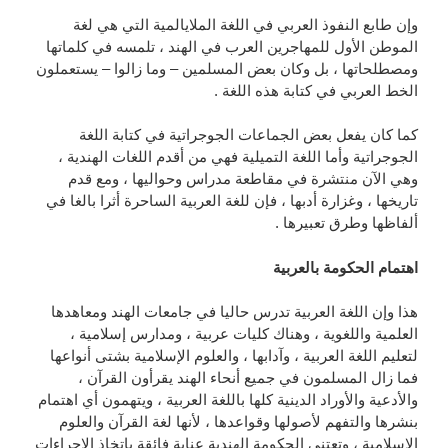
وإن طابع النفوذ العربي في اللغة الملايالمية التي هي لغة
الموطن الأول للمهاجرين العرب في الهند ، تلمسه في كلماتها
ومصطلحاتها ، بل وكان بعض المسلمين – وما زالوا – يستعملون
الخط العربي في كتابة هذه اللغة .
كما كان يفعل بعض الجماعات الجوجراتية في كتابة اللغة
الجوجراتية وأما اللغة التميلية فهي من أقدم اللغات الهندية ،
وهي الآن منتشرة في مقاطعة مدراس وحواليها ، ومع قدم
تاريخها ، وغزارة أدبها ، فإن للغة العربية الساحرة أثرا بالغا في
ألفاظها وطرق تعبيرها .
اهتمام الحكومة بالعربية
هذا وإن اللغة العربية تدرس حاليا في جامعات الهند ومعاهدها
العلمية واللغوية ، وهناك كليات عربية ، ومدارس إسلامية ،
لتعليم اللغة العربية ، وآدابها ، والعلوم الإسلامية بشتى أنواعها
فما زال المسلمون في جميع أنحاء الهند يقرأون القرآن ،
والأدعية والأوراد الدينية كلها باللغة العربية ، ويتهمون أي اهتمام
بنشرها والتفهم لأصولها وقواعدها ، لأنها لغة القرآن والعلوم
الإسلامية ، وتعتني الحكومة الهندية عناية فائقة باتخاذ الاجراءات