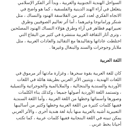
السواحل الهندية الجنوبية والغربية ، وبدأ أثر الفكر الإسلامي
يتغلغل في آراء الهند الدينية والفلسفية ، كما هو واضح في
الاتجاه الفكري لعدد كبير من الفلاسفة الهنود والنساك ، مثل
شنكر ورامانوجا وغيرهما ، أما أثر تعاليم الصوفيين وطرق
تعبيراتهم فظاهر في آراء وطرق هؤلاء النساك الهنود المصلحين
، وترى آثار الثقافة العربية منتشرة في كثير من البقاع التي
اختلطت عاداتها وتقاليدها مع التقاليد والعادات العربية ، مثل
ملابار وجوجرات والسند والبنغال وغيرها .
اللغة العربية
كان للغة العربية بقوة سحرها ، وغزارة مادتها أثر مرموق في
اللغات الهندية ، ويتبين الأثر العربي بطريقة هائلة في اللغات
الأوردية والسندية والبنجالية ، والملايالمية والجوجراتية والتميلية
، وتستمد اللغة الأوردية أصولها جميعا ، وكذلك بناء الكلمات
وصورها وأسمائها وخطها من اللغة العربية ، وأما اللغة السندية
ففيها كلمات كثيرة من اللغة العربية وخطها وكثير من أساليبها
التعبيرية أشبه بالعربية منها بأية لغة هندية أخرى ، والأثر العربي
يمكن تبينه في اللغة البنجابية ففيها كلمات عربية ، كما تكتب
أحيانا بخط عربي .