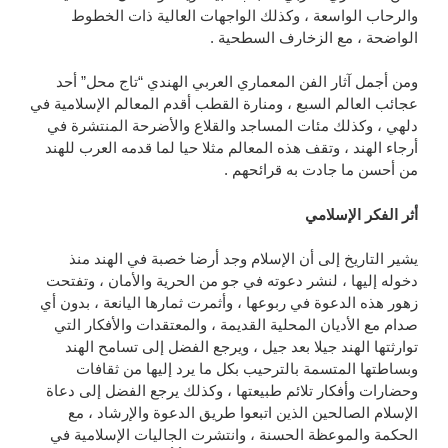
والرحاب الواسعة ، وكذلك الواجهات العالية ذات الخطوط
الواضحة ، مع الزخارف السطحية .
ومن أجمل آثار الفن المعماري العربي الهندي “تاج محل” أحد
عجائب العالم السبع ، ومنارة القطب أقدم المعالم الإسلامية في
دلهي ، وكذلك مئات المساجد والقلاع والأضرحة المنتشرة في
أرجاء الهند ، وتقف هذه المعالم مثلا حيا لما قدمه العرب للهند
من أحسن ما جادت به قرائحهم .
أثر الفكر الإسلامي
يشير التاريخ إلى أن الإسلام وجد أرضا خصبة في الهند منذ
دخوله إليها ، لنشر دعوته في جو من الحرية والأمان ، وتفتحت
زهور هذه الدعوة في ربوعها ، وأثمرت ثمارها اليانعة ، بدون أي
صدام مع الأديان المحلية القديمة ، والمعتقدات والأفكار التي
توارثتها الهند جيلا بعد جيل ، ويرجع الفضل إلى تسامح الهند
وبساطتها المتسمة بالترحيب بكل ما يرد إليها من ثقافات
وحضارات وأفكار تلائم طبيعتها ، وكذلك يرجع الفضل إلى دعاة
الإسلام الصالحين الذين اتبعوا طريق الدعوة والإرشاد ، مع
الحكمة والموعظة الحسنة ، وانتشرت الجاليات الإسلامية في