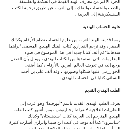
الجزء الأكبر من معارف الهند القيمة في الحكمة والفلسفة
والطب والحساب والفلك ، إلى العرب عن طريق ترجمة الكتب
السنسكريتية إلى العربية .
علوم الحساب الهندية
ومما قدمته الهند للعرب من علوم الحساب نظام الأرقام وكذلك
الصفر ، وقد ترجم الفيزاري كتاب الفلك الهندي المسمى “براهما
سدهانتا” ثم ألف كتابا جديدا في هذا الموضوع في ضوء
المعلومات التي استمدها من الكتاب الهندي ، ويقال بأن الفضل
يرجع إليه في تعريف العالم العربي بالأرقام ، كما أضفى
الخوارزمي عليها شكلها وصورتها ، وقد ألف على بن أحمد
النسائي كتابا في الحساب الهندي .
الطب الهندي القديم
يعرف الطب الهندي القديم باسم “أيورفيدا” وهو أقرب إلى
النظريات العلاجية لابقراط وجالينوس ، ومن أشهر كتب الطب
الهندي المترجم إلى العربية كتاب “سدهستان” وكذلك
“ساسرود” كما أنه توجد في كتب ابن سينا والرازي أشارت كثيرة
إلى أسماء الأمراض الهندية ونظام العلاج الهندي القديم .