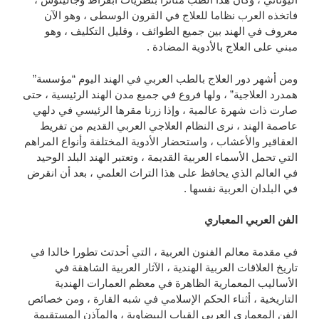
فاتخذه العرب نظاما للعلاج في القرون الوسطى ، وهو الآن
معروف في الهند بين جميع الطوائف ، وقليل التكليف ، وهو
مبني على العلاج بالأدوية المضادة .
ومن أشهر دور العلاج بالطب العربي في الهند اليوم “مؤسسة”
همدرد العلاجية” ، ولها فروع في جميع مدن الهند الرئيسية ، حتى
صارت ذات شهرة عالمية ، وإذا زرنا مقرها الرئيسي في دلهي
عاصمة الهند ، نرى النظام العلاجي العربي القديم من تفريط
العقاقير والأعشاب ، واستحضار الأدوية المختلفة وأنواع المراهم
التي تحمل الأسماء العربية القديمة ، وتعتبر الهند البلد الوحيد
في العالم الذي يحافظ على هذا التراث العلمي ، بعد أن انقرض
في البلدان العربية نفسها .
الفن العربي المعباري
في مقدمة معالم الفنون العربية ، التي أحدتث تطورا خالدا في
تاريخ العلاقات العربية الهندية ، الآثار العربية الشاهقة في
الأساليب المعمارية الظاهرة في معظم العمارات الهندية
التاريخية ، أثناء الحكم الإسلامي في شبه القارة ، ومن خصائص
الفن المعماري العربي القباب البيضاوية ، والمآذن المستقيمة