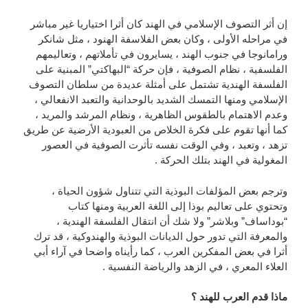
إن أثر التصوف الإسلامي في الهند كان أثرا اختياريا غير مباشر
في مراحله الأولى ، وكان بعض الفلاسفة الهنود ، مثل شانكر
ورامانوجا في جنوب الهند ، يسايرون في تأملاتهم ، وتعاليمهم
الفلسفية ، نظام الصوفية ، فإن حركة “البهاكتي” المبنية على
الفلسفة الهندية تشتمل على أمثلة عديدة من سلطان التصوف
الإسلامي ومنها التمسك الشديد بالوحدانية والتعبد الانفعالي ،
وعدم الاهتمام بالطقوس الظاهرية ، ونظام المرشد والمريد ،
كما أنها تقوم على فكرة الخلاص من العبودية الأرضية عن طريق
تزهد ، وتعبد ، وفي الوقت نفسه تأثرت الصوفية في العصور
المغولية في الهند بتلك الحركة .
وترجم بعض المؤلفات البوذية التي تتناول شؤون الحياة ،
وتحتوي على تعاليم بوذا إلى اللغة العربية ومنها كتاب
“بوداساف” وبلاشر” ولا شك أن انتقال الفلسفة الهندية ،
والمعرفة التي تدور حول الديانات البوذية والهندوكية ، قد ترك
أثرا في بعض المفكرين العرب ، كما رأيناه واضحا في آراء أبي
العلاء المعري ، في الزهد والرياضة النفسية .
ماذا قدم العرب للهند ؟