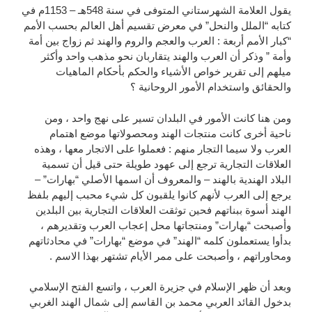
يقول العلامة الشهرستاني المتوفى في سنة 548هـ – 1153م في
كتابه “الملل والنحل” في معرض تقسيم أهل العالم بحسب الأمم
“كبار الأمم أربعة : العرب والعجم والروم والهند ثم زواج بين أمة
وأمة ” وذكر أن العرب والهند يتقاربان نحو مذهب واحد وأكثر
ميلهم إلى تقرير خواص الأشياء والحكم بأحكام الماهيات
والحقائق واستخدام الأمور الروحانية ؟
ومن هنا كانت الأمور في البلدان تسير على نهج واحد ، ومن
ناحية أخرى كانت منتجات الهند ومحصولاتها موضع اهتمام
العرب ولا سيما التجار منهم : فعملوا على الاتجار معها ، وهذه
العلاقات التجارية ترجع إلى عهود طويلة حتى قيل أن تسمية
البلاد الهندية بالهند – والمعروف أن اسمها الأصلي “بهارات” –
يرجع إلى العرب لأنهم كانوا يلقبون كل شيء محبب إليهم بلفظ
الهند أسوة ببناتهم فحين توثقت العلاقات التجارية بين البلدين
وأصبحت “بهارات” ومنتجاتها محل إعجاب العرب وتقديرهم ،
بدأوا يستعملون كلمه “الهند” في موضع “بهارات” في محادثاتهم
ومحاوراتهم ، وأصبحت على ممر الأيام تشتهر بهذا الاسم .
وبعد أن ظهر الإسلام في جزيرة العرب ، واتسع الفتح الإسلامي
بدخول القائد العربي محمد بن القاسم إلى شمال الهند الغربي