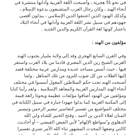
في نحو 91 هجرية ، وأصبحت اللغة العربية وآدابها منتشرة في
أنحاء الهند ، وكان رجال العرب المتشبعون بدعوة الإسلام ،
وكذلك الهنود الذين اعتنقوا الدين الإسلامي ، يبذلون أقصى
جهودهم في سبيل نشر اللغة العربية وآدابها في أنحاء البلاد
باعتبار كونها لغة القرآن الكريم والدين الجديد .
مؤلفون من الهند :
وفي القرن السابع الهجري وفد إلى ولاية مليبار بجنوب الهند
الغربي الشيخ زين الدين المعبري قادما من بلاد العرب واستقر
فيها ، حيث أسس مساجد عديدة ومدارس عربية مختلفة قصد
إليها الطلاب من كل صوب للتزود من تلك المناهل ، ولما
أصبحت الهند تحت حكم السلاطين المغول أسسوا في مختلف
أنحاء الهند المدارس العربية والمعاهد الإسلامية ، ولقد رأينا كتابا
ومؤلفين من الهنود أضافوا مؤلفات عظيمة وبحوثا رائعة قيمة
إلى المكتبة العربية كما بذلوا جهودا جبارة في سبيل الكتابة في
مختلف المواضيع من تفسير كتفاسير تبصير الرحمن وتيسير
المنان لعلاء الدين بن أحمد ، وفتح الخبير للشاه ولي الله
الدهلوي و”سواطع الإلهام” لأبي الفيض الفيضي – أو أحاديث
كالتي وضعها المحدث المشهور ثناء الله الأمر تسري تفسيرا