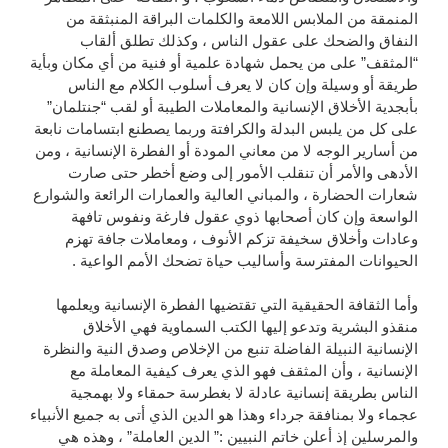
المنمقة من الملابس اللامعة والكلمات البراقة المنبثقة من
النفاق والضحك على عقول الناس ، وكذلك تطلق ألقاب
“المثقف” على من يحمل شهادة علمية أو فنية من أي مكان وبأية
طريقة أو وسيلة وإن كان لا يعرف أسلوب الكلام مع الناس
بأبجدية الأخلاق الإنسانية والمعاملات الطيبة أو لقب “جنتلمان”
على كل من يلبس البدلة والكرافتة وربما يصطنع ابتسامات نابعة
من أسارير الوجه لا من معاني المودة أو الفطرة الإنسانية ، ومن
الأدهى والأمر أن تنقلب الأمور إلى وضع أخطر حتى صارت
شعارات الحضارة ، والمباني العالية والعمارات الرائعة والشوارع
الواسعة وإن كان أصحابها ذوي عقول فارغة ونفوس تافهة
وعادات وأخلاق سخيفة تزكم الأنوف ، ومعاملات جافة تهزم
الحيوانات المفترسة وأساليب حياة تضحك الأمم الواعية .
وأما الثقافة الحقيقية التي تقتضيها الفطرة الإنسانية ويعلمها
منقذو البشرية وتدعو إليها الكتب السماوية فهي الأخلاق
الإنسانية النبيلة الفاضلة تنبع من الإخلاص وصدق النية والنظرة
الإنسانية ، وأن المثقف فهو الذي يعرف كيفية المعاملة مع
الناس بطريقة إنسانية عادلة لا بغطرسة حمقاء ولا بهمجية
عجماء ولا بمنافقة جرداء وهذا هو الدين الذي أتى به جميع الأنبياء
والمرسلين إذ أعلن خاتم النبيين :” الدين العاملة” ، وهذه هي