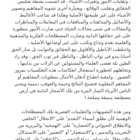
، وتقلبات الأمور وتغيرات الأشياء ، قد اتسمت بصبغة تعكيس
الحقائق وتقليب الوقائع ، وبعبارة أخرى تشويه المفاهيم وتصوير
الأشياء على غير طبيعتها الأصلية وهكذا قد شاعت الأغاليط
والأضاليل والمداهنات والمنافقات في المعاملات والمناظرات
والمقالات في شتى مجالات الحياة حتى صارت الأمور منظورة
على غير حقائقها الذاتية وصارت المصطلحات الفكرية والمذهبية
والعلمية تقدم وتذاع وتكتب على غير أوضاعها الأصلية ،
واختلطت الأباطيل والأقاويل مع الحقائق والثوابت بل صار الحق
أحيانا يبدو في ثواب الباطل ، والباطل في ثوب الحق ، وقد زاد
الطين بلة تغضى العلماء والمسئولين عن الزلات من بدايتها ،
وتجاهلهم لخطورة استفحال انعكاسات هذه التعكسيات بمرور
العصور ، ولمغبة انطباع أذهان الأجيال بمقلوبات المفاهيم أو
المفاهم المقلوبة فتصبح النتائج وخيمة والعوقب ذميمة ويجني
الناس الأبرياء الثمار المرة من تلك الأشجار النابتة في أرض
مصطنعة منمقة مملحة !
ومن هذه التشويهات والتقليبات العصرية تلك المصطلحات
الوهمية كأن نطلق أسماء “التقدم” على “الانحلال” الخلقي
والانطلاق الحيواني و”الحضارة” على “الهمجية” والبربرية من
التخريب والتدمير ، و”الاستعمار” أو “التعمير” على الاستذلال
والاستغلال وامتصاص دماء الشعوب ، و”الثقافة” على المظاهر