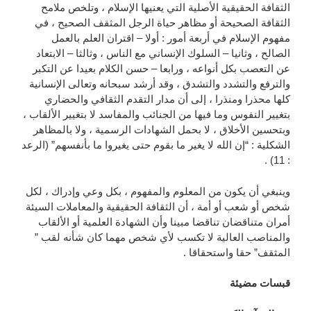
الثقافة الحقيقية الأصلية التي يعنيها الإسلام ، وتلخص ملامح
الثقافة الصحيحة أو مظاهر حياة الرجل المثقف الصحيح ، في
مفهوم الإسلام في أربعة أمور : أولا – اقتران العلم بالعمل
الصالح ، وثانيا – السلوك الإنساني مع الناس ، وثالثا – الابتعاد
عن التعصب بكل أنواعه ، ورابعا – حسن الكلام بعيدا عن التكبر
والترفع والتشدد والتشدق ، وقد أرشد سبحانه وتعالى الإنسانية
كلها محذرا ومنذرا ، إلى أن مدار التقدم الثقافي والحضاري
بتغيير النفوس وما فيها من الجنائب والمفاسد لا بتغيير الألقاب ،
وبتحسين الأخلاق ، لا بحمل الشهادات الرسمية ، ولا بالمظاهر
الشكلية : “إن الله لا يغير ما بقوم حتى يغيروا ما بأنفسهم” (الرعد
: 11) .
وينبغي أن يكون من المعلوم والمفهوم ، بكل وعي وإدراك ، لكل
شخص أو شعب أو أمة ، أن الثقافة الحقيقية والمعاملات السيئة
أمران متناقضان تناقضا مبينا وأن الشهادة العلمية أو الألقاب
والمناصب العالية لا تكسب لأي شخص مهما كان شأنه لقب ”
المثقف” حقا واستحقاقا .
قبسات مضيئة