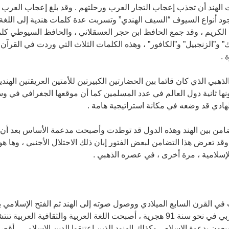
هند أن تجذب إعجاب التجار العرب ورحلتهم . وقد بلغ إعجاب العرب إل
أجود أنواع السيوف “السيف الهندي” وتسربت عدة كلمات هندية إلى اللغة
 الكريم ، وقد جمع الحافظ ابن حجر العسقلاني ، والحافظ السيوطي كل
” و”الزنجبيل” و”الكافور” ، وهذه الكلمات الثلاث التي وردت في القرآ
 .
هبي الذي كان قائما بين الحضارتين الكبيرتين للأمتين العريقتين الهندية 
نها ثانية دول العالم في عدد المسلمين كما أن موقعها الجغرافي في وس
ادي قد وضعه في مكانة استراتيجية هامة .
تضامن بين الهند وهذه الدول قد توطدت وأصبحت مدعمة الأساس بعد أن ن
د تعرض هذا التضامن لبعض الفتور إبان ذلك الاحتلال الأجنبي ، وها هو
الإسلامية ، مرة أخرى ، في عصره الذهبي .
في القرن السابع الميلادي ووصول صوته إلى الهند ثم الفتح الإسلامي ب
القاسم الثقفي إلى شمالي الهند العربي في نحو سنة 91 هجرية ، أصبحت اللغة العربية و
عون بدعوة الإسلام ، وكذلك الهنود الذين اعتنقوا الدين الإسلامي ، أ