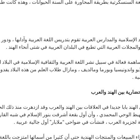
 السنسكرتية بطريقة المحاورة على ألسنة الحيوانات ، وهذه كانت طر
 الإسلامية والمدارس العربية تقوم بتدريس اللغة العربية وآدابها ، ودور
المجلات العربية التي تطبع في البلدان العربية في شتى أنحاء الهند .
همة فعالة في سبيل نشر اللغة العربية والثقافية الإسلامية في البلاد ا
 واندونيسيا وبورما ومالديف ، ومازال طلاب العلم من هذه البلاد يفدون
ة .
لحضارية بين الهند والعرب
هند بابا جديدا في العلاقات بين الهند والعرب وقد ازدهرت منذ ذلك الح
بط الوحي المحمدي ، وأن أول بقعة أشرقت بنور الإسلام في شبه القارة 
ة لجزيرة العرب ، فنشأت في ضواحى “ملابار” أول جالية عربية .
 المبيعات والمنتجات الهندية حتى أن كثيرا من أسمائها امتزجت باللغ