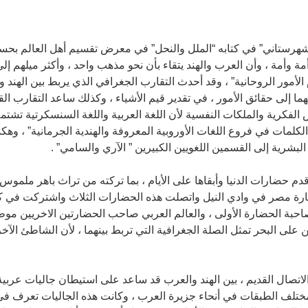
لشهرستاني” في كتابه “الملل والنحل” في معرض تقسيم أهل العالم بحسب 
أمة وأمة ، وأن العرب والهند يتقاء بأن نحو مذهب واحد ، وأكثر ميلهم إل
لأمور الروحانية” ، وقد أحدث التقارب الجغرافي الذي يربط بين الهند وا
ما إلى حقائق الأمور ، في تقدير قيم الأشياء ، وكذلك ساعد التقارب القد
فكرية والملكات النفسية لأن اللغة العربية واللغة السنسكرتية تشتم
الكلمات في فروع اللغات الأوروبية المعروفة والهندية الجرمانية” ، وهك
لبشرية إلى القسمين اللغويين الكبيرين ” الآري والسامي” .
دم حضارات الدنيا وأبقاها على الأيام ، بما تركته من تراث باهر ملمو
رة مصر في وادي النيل واتصلت هذه الحضارات الثلاث واشتركت في كث
 صاحبة الحضارة الأولى ، والعالم العربي صاحب الحضارتين الاخريين م
 على البحر تمثل الصلة الجغرافية التي تربط بينهما ، لأن الشاطئ الآخ
 الاتصال القديم ، بين الهند والعرب قد ساعد على استيطان جاليات عرب
تلف الطبقات في أنحاء جزيرة العرب ، وكانت هذه الجاليات تعرف في ع