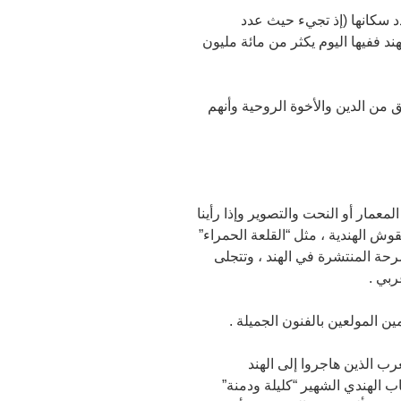
عدد سكانها (إذ تجيء حيث عدد
 عدد المسلمين في اندونيسيا 120 مليون مسلم وأما الهند ففيها اليوم يكثر من مائة مليون
 من الدين والأخوة الروحية وأنهم
المعمار أو النحت والتصوير وإذا رأينا
قوش الهندية ، مثل “القلعة الحمراء”
رحة المنتشرة في الهند ، وتتجلى
ربي .
ن المولعين بالفنون الجميلة .
رب الذين هاجروا إلى الهند
اب الهندي الشهير “كليلة ودمنة”