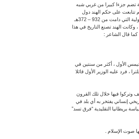
ها دولة غزنوية تضم جزءا كبيرا من غربي شبه
ثم تتابعت على حكم الهند دول
للمسلمين العجم واحدة بعد الأخرى من الغوريين والمماليك ، ثم التيموريين أو المغول فكان عهد الدولة المغولية التي دامت من 932 – 372هـ
د ، وكانت الهند تصنع التاريخ في هذا
كما قال الشاعر :
جيمس الأول ، أكثر من سنتين في
را ، فرد عليه الوزير الأول قائلا
 وتركوا فيها خلال تلك القرون
اريخي إنساني يفتخر به أي بلد في
سة بريطانيا التقليدية “فرق تسد”
ها صوت الإسلام .