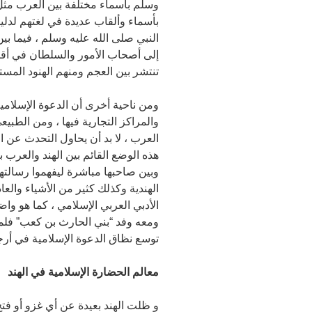
وسلم بأسماء مختلفة بين العرب مثل 
بأسماء وألقاب عديدة في لغتهم لدلي
النبي صلى الله عليه وسلم ، فيما بي
إلى أصحاب الأمور والسلطان في أقطا
تنتشر بين العجم ومنهم الهنود المس
ومن ناحية أخرى أن الدعوة الإسلامية
والمراكز التجارية فيها ، ومن الطبيع
العرب ، لا بد أن يحاول التحدث عن ا
هذه الوضع القائم بين الهند والعرب ب
وبين صاحبها مباشرة ليفهموا رسالتها
الهندية وكذلك كثير من الأشياء والعا
الأدبي العربي الإسلامي ، كما هو و
ومعه وفد “بني الحارث بن كعب” فلما
توسع نظاق الدعوة الإسلامية في أرجا
معالم الحضارة الإسلامية في الهند
و ظلت الهند بعيدة عن أي غزو أو فت