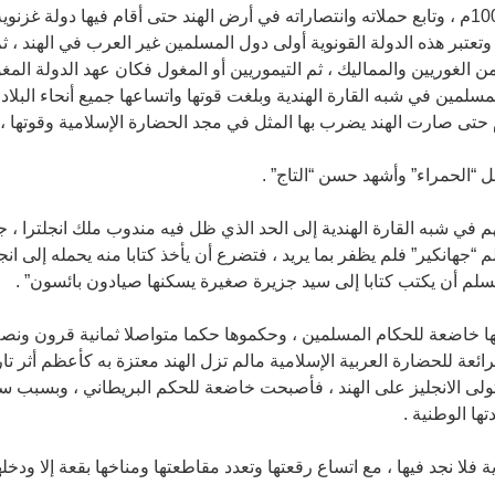
الشمالية الغربية وذلك في 392هـ 1001م ، وتابع حملاته وانتصاراته في أرض الهند حتى أقام في
 وتعتبر هذه الدولة القونوية أولى دول المسلمين غير العرب في الهند ، 
حكم المسلمين في شبه القارة الهندية وبلغت قوتها واتساعها جميع أنحاء البلا
م حتى صارت الهند يضرب بها المثل في مجد الحضارة الإسلامية وقوتها ، 
ل “الحمراء” وأشهد حسن “التاج” .
في شبه القارة الهندية إلى الحد الذي ظل فيه مندوب ملك انجلترا ، 
 “جهانكير” فلم يظفر بما يريد ، فتضرع أن يأخذ كتابا منه يحمله إلى انجلت
سلم أن يكتب كتابا إلى سيد جزيرة صغيرة يسكنها صيادون بائسون” .
ها خاضعة للحكام المسلمين ، وحكموها حكما متواصلا ثمانية قرون ونصف
الرائعة للحضارة العربية الإسلامية مالم تزل الهند معتزة به كأعظم أثر ت
تولى الانجليز على الهند ، فأصبحت خاضعة للحكم البريطاني ، وبسبب سيا
ها الوطنية .
ية فلا نجد فيها ، مع اتساع رقعتها وتعدد مقاطعتها ومناخها بقعة إلا ودخل