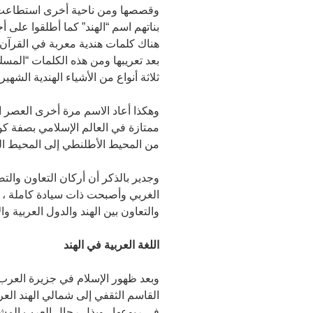
وقصصها ومن ناحية أخرى استطاعت ال
بناتهم اسم “الهند” كما أطلقوا على 
هناك كلمات هندية معربة في القرآن
بعد تعريبها ومن هذه الكلمات “المسك
ثلاثة أنواع من الأشياء الهندية الشهيرة
وهكذا أعاد الاسم مرة أخرى العصر الذ
ممتازة في العالم الإسلامي بصفة كو
من المحيط الأطلنطي إلى المحيط اله
وجدير بالذكر أن أركان التعاون وال
الغربي وأصبحت ذات سيادة كاملة ، وق
والتعاون بين الهند والدول العربية و
اللغة العربية في الهند
وبعد ظهور الإسلام في جزيرة العرب 
في ربوعها . وبذل رجال العرب المشب