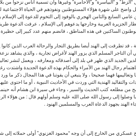
“الزط” و “البياسرة” و”الأحامرة” وغيرها وأن تسمية أناس نزحوا من بل
ل واضح على شهرة هؤلاء المستوطنين ونفوذهم في الحياة الاجتماعية لسك
ن عامي السابع والثامن الهجري بالوفود إلى التخوم للدعوة إلى الإسلام 
ر الجزيرة العربية وخارجها يدعوهم إلى الإسلام ، عرفت الدعوة طريقها
توطنون الساكنين في هذه المناطق ، فانضم منهم عدد كبير إلى حظيرة ال
 ، قد تطرقت إلى الهند أيضا بطريق التجار والرحالة العرب الذين كانوا 
ي أن التاجر المسلم الذي يزور الهند لأغراض تجارية ، والذي يشاهد نزعة أ
لدين الجديد الذي ظهر في بلد إلى أصدقائه ومعارفه ، ويعمل لنشر تعالي
اهتمام رجال الهند من الأمراء والحكام بهذه الدعوة الجديدة واشتدت رغ
 وتعاليمها فهما صحيحا ، ولا ينبغي أن يفوتنا في هذا المجال ذكر ما ور
دات والتقاليد الهندية التي وردت في الأحاديث النبوية ، أو ما احتوى علي
اضح من مطلعه كتب الحديث والسير ، وجاء في سيرة ابن هشام أنه حينما 
 وصلوا إلى رسول الله صلى الله عليه وسلم أولهم قال : من هؤلاء الرج
ء الهند بجهود الدعاة العرب والمسلمين الهنود .
ح عسكري من الخارج إلى أن وجه “محمود الغزنوي” أولى حملاته إلى شبه 