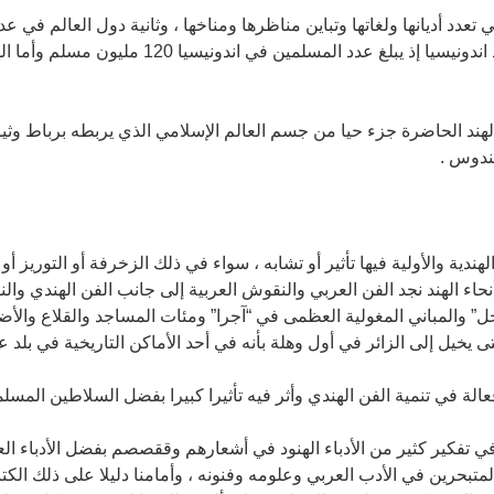
ي تعدد أديانها ولغاتها وتباين مناظرها ومناخها ، وثانية دول العالم في 
المسلمين فهي تأتي في التركيب بعد اندونيسيا إذ يبلغ
لهند الحاضرة جزء حيا من جسم العالم الإسلامي الذي يربطه برباط وثيق
ندوس .
ندية والأولية فيها تأثير أو تشابه ، سواء في ذلك الزخرفة أو التوريز أو 
أنحاء الهند نجد الفن العربي والنقوش العربية إلى جانب الفن الهندي والن
حل” والمباني المغولية العظمى في “آجرا” ومئات المساجد والقلاع والأض
 يخيل إلى الزائر في أول وهلة بأنه في أحد الأماكن التاريخية في بلد ع
ة في تنمية الفن الهندي وأثر فيه تأثيرا كبيرا بفضل السلاطين المسلمي
 في تفكير كثير من الأدباء الهنود في أشعارهم وققصصم بفضل الأدباء الع
المتبحرين في الأدب العربي وعلومه وفنونه ، وأمامنا دليلا على ذلك الكت